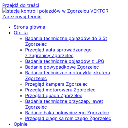
Przejdź do treści
Zarezerwuj termin
Strona główna
Oferta
Badania techniczne pojazdów do 3.5t
Zgorzelec
Przegląd auta sprowadzonego
z zagranicy Zgorzelec
Badania techniczne pojazdów z LPG
Badanie powypadkowe Zgorzelec
Badania techniczne motocykla, skutera
Zgorzelec
Przegląd kampera Zgorzelec
Przegląd motoroweru Zgorzelec
Przegląd quada Zgorzelec
Badania techniczne przyczep, lawet
Zgorzelec
Badanie haka holowniczego Zgorzelec
Przegląd ciągnika rolniczego Zgorzelec
Opinie