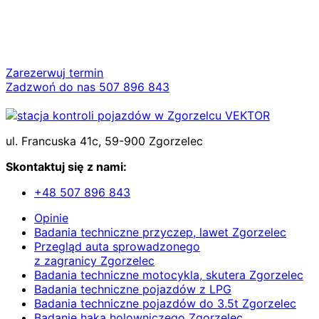
Zarezerwuj termin
Zadzwoń do nas 507 896 843
ul. Francuska 41c, 59-900 Zgorzelec
Skontaktuj się z nami:
+48 507 896 843
Opinie
Badania techniczne przyczep, lawet Zgorzelec
Przegląd auta sprowadzonego
z zagranicy Zgorzelec
Badania techniczne motocykla, skutera Zgorzelec
Badania techniczne pojazdów z LPG
Badania techniczne pojazdów do 3.5t Zgorzelec
Badanie haka holowniczego Zgorzelec