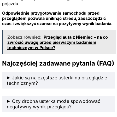
pojazdu.
Odpowiednie przygotowanie samochodu przed
przeglądem pozwala uniknąć stresu, zaoszczędzić
czas i zwiększyć szanse na pozytywny wynik badania.
Zobacz również:
Przegląd auta z Niemiec – na co
zwrócić uwagę przed pierwszym badaniem
technicznym w Polsce?
Najczęściej zadawane pytania (FAQ)
Jakie są najczęstsze usterki na przeglądzie
technicznym?
Najczęściej są to niesprawne światła, zużyte
Czy drobna usterka może spowodować
zawieszenie, problemy z hamulcami, opony w złym
negatywny wynik przeglądu?
stanie oraz nadmierna emisja spalin.