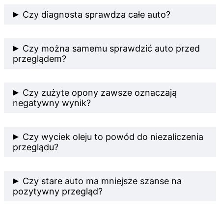
Tak. Nawet drobne problemy, takie jak przepalona
Czy diagnosta sprawdza całe auto?
żarówka, mogą skutkować wynikiem negatywnym.
Tak, badanie obejmuje wszystkie kluczowe elementy
Czy można samemu sprawdzić auto przed
wpływające na bezpieczeństwo i zgodność z
przeglądem?
przepisami.
Tak, warto sprawdzić oświetlenie, opony, hamulce
Czy zużyte opony zawsze oznaczają
oraz poziom płynów, aby uniknąć problemów.
negatywny wynik?
Tak, jeśli bieżnik jest poniżej dopuszczalnego
Czy wyciek oleju to powód do niezaliczenia
poziomu lub opony są uszkodzone.
przeglądu?
Tak, szczególnie jeśli wyciek jest aktywny i wpływa
Czy stare auto ma mniejsze szanse na
na bezpieczeństwo lub środowisko.
pozytywny przegląd?
Nie zawsze, ale starsze pojazdy częściej mają zużyte